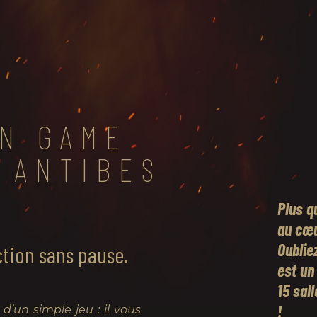
ON GAME
À ANTIBES
Plus q
au cœu
Oublie
action sans pause.
est un 
15 sal
!
’un simple jeu : il vous