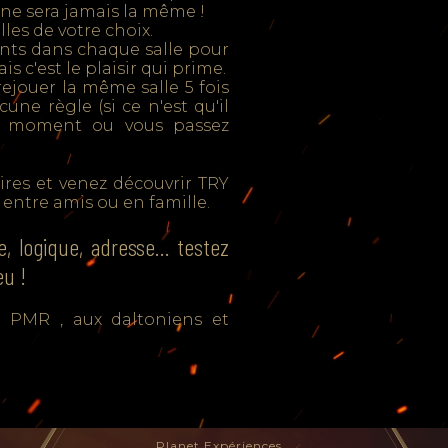
e ne sera jamais la même !
lles de votre choix.
nts dans chaque salle pour
ais c'est le plaisir qui prime.
rejouer la même salle 5 fois
cune règle (si ce n'est qu'il
au moment ou vous passez
ires et venez découvrir TRY
entre amis ou en famille.
gie, logique, adresse… testez
eu !
s PMR , aux daltoniens et
Planet Expériences